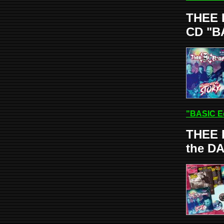
THEE 
CD "B
"BASIC E
THEE 
the DA