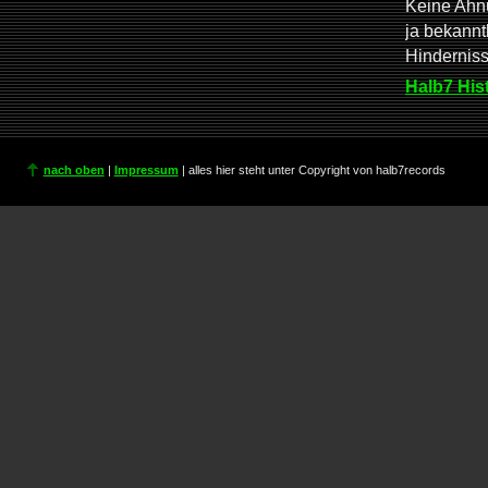
Keine Ahnu
ja bekannt
Hindernis
Halb7 His
nach oben
|
Impressum
| alles hier steht unter Copyright von halb7records