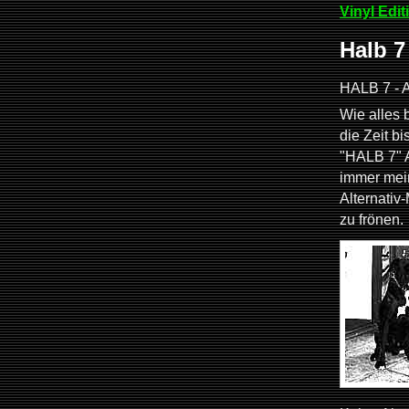
Vinyl Edit
Halb 7
HALB 7 - A 
Wie alles
die Zeit b
"HALB 7" 
immer mein
Alternati
zu frönen.