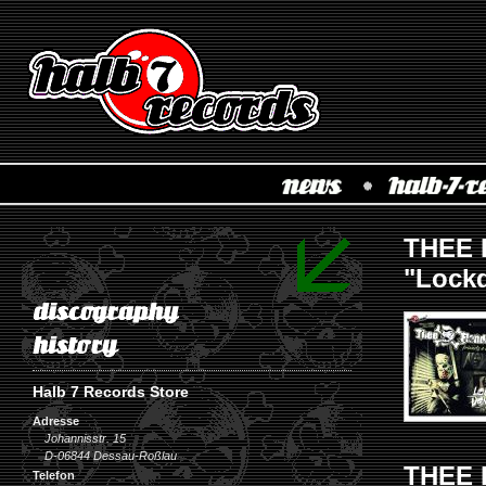
THEE 
"Lock
Halb 7 Records Store
Adresse
Johannisstr. 15
D-06844 Dessau-Roßlau
THEE 
Telefon