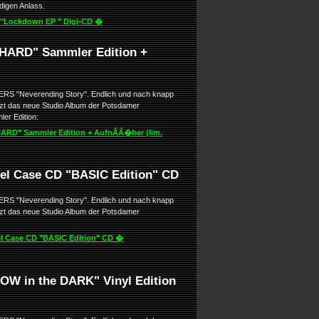
igen Anlass.
"Lockdown EP " Digi-CD �
HARD" Sammler Edition +
ERS "Neverending Story". Endlich und nach knapp
etzt das neue Studio Album der Potsdamer
er Edition:
ARD" Sammler Edition + AufnÃÂ�her (lim.
l Case CD "BASIC Edition" CD
ERS "Neverending Story". Endlich und nach knapp
etzt das neue Studio Album der Potsdamer
l Case CD "BASIC Edition" CD �
W in the DARK" Vinyl Edition