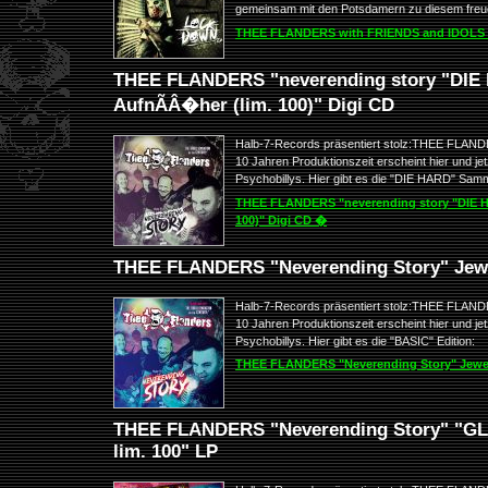
gemeinsam mit den Potsdamern zu diesem freud
THEE FLANDERS with FRIENDS and IDOLS 
THEE FLANDERS "neverending story "DIE 
AufnÃÂ�her (lim. 100)" Digi CD
Halb-7-Records präsentiert stolz:THEE FLAND
10 Jahren Produktionszeit erscheint hier und j
Psychobillys. Hier gibt es die "DIE HARD" Samml
THEE FLANDERS "neverending story "DIE H
100)" Digi CD �
THEE FLANDERS "Neverending Story" Jewe
Halb-7-Records präsentiert stolz:THEE FLAND
10 Jahren Produktionszeit erscheint hier und j
Psychobillys. Hier gibt es die "BASIC" Edition:
THEE FLANDERS "Neverending Story" Jewe
THEE FLANDERS "Neverending Story" "GLO
lim. 100" LP