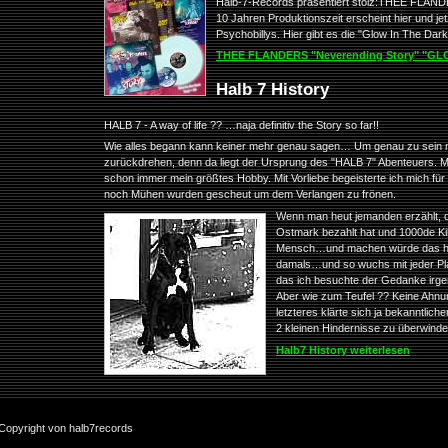
Halb-7-Records präsentiert stolz:THEE FLAND
10 Jahren Produktionszeit erscheint hier und j
Psychobillys. Hier gibt es die "Glow In The Dark"
THEE FLANDERS "Neverending Story" "GLOW 
Halb 7 History
HALB 7 - A way of life ?? …naja definitiv the Story so far!!
Wie alles begann kann keiner mehr genau sagen… Um genau zu sein mü
zurückdrehen, denn da liegt der Ursprung des "HALB 7" Abenteuers. 
schon immer mein größtes Hobby. Mit Vorliebe begeisterte ich mich fü
noch Mühen wurden gescheut um dem Verlangen zu frönen.
Wenn man heut jemanden erzählt
Ostmark bezahlt hat und 1000de Kil
Mensch…und machen würde das heu
damals…und so wuchs mit jeder Plat
das ich besuchte der Gedanke irge
Aber wie zum Teufel ?? Keine Ahnu
letzteres klärte sich ja bekanntlic
2 kleinen Hindernisse zu überwinde
Halb7 History weiterlesen
r Copyright von halb7records