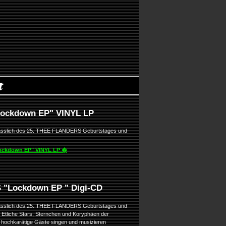
Lockdown EP" VINYL LP
lässlich des 25. THEE FLANDERS Geburtstages und
Lockdown EP" VINYL LP �
"Lockdown EP " Digi-CD
lässlich des 25. THEE FLANDERS Geburtstages und
tliche Stars, Sternchen und Koryphäen der
e hochkarätige Gäste singen und musizieren