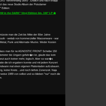
ERS "Neverending Story". Endlich und nach knapp
etzt das neue Studio Album der Potsdamer
 Edition:
in the DARK" Vinyl Edition lim. 100" LP �
sste man die Zeit bis Mitte der 80er Jahre
Musik - weitab von kommerzieller Massenware - war
r Metal, Punk und Alternativ-Mucke. Weder Kosten
, dass man für ne AGNOSTIC FRONT Scheibe 150
ometer bis Ungarn gefahr�n ist, glaubt das kein
t auch keiner mehr, logisch. Aber so war�s
te die ich ergattern konnte und mit jedem Konzert
ndwann mal einen eigenen Plattenladen aufzubauen.
ng, keine Knete…und noch tiefste Zonenzeit. Naja
herweise 1989 von selbst und so blieben "nur" noch die
n.