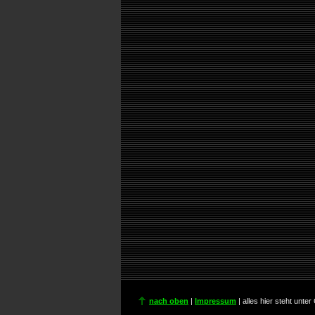
nach oben
|
Impressum
| alles hier steht unte