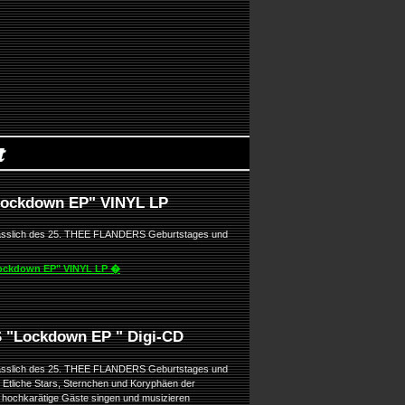
Lockdown EP" VINYL LP
lässlich des 25. THEE FLANDERS Geburtstages und
Lockdown EP" VINYL LP �
"Lockdown EP " Digi-CD
lässlich des 25. THEE FLANDERS Geburtstages und
tliche Stars, Sternchen und Koryphäen der
e hochkarätige Gäste singen und musizieren