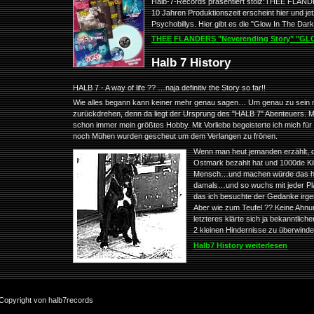
Halb-7-Records präsentiert stolz:THEE FLAND
10 Jahren Produktionszeit erscheint hier und j
Psychobillys. Hier gibt es die "Glow In The Dark"
THEE FLANDERS "Neverending Story" "GLOW 
Halb 7 History
HALB 7 - A way of life ?? …naja definitiv the Story so far!!
Wie alles begann kann keiner mehr genau sagen… Um genau zu sein mü
zurückdrehen, denn da liegt der Ursprung des "HALB 7" Abenteuers. 
schon immer mein größtes Hobby. Mit Vorliebe begeisterte ich mich fü
noch Mühen wurden gescheut um dem Verlangen zu frönen.
Wenn man heut jemanden erzählt
Ostmark bezahlt hat und 1000de Kil
Mensch…und machen würde das heu
damals…und so wuchs mit jeder Plat
das ich besuchte der Gedanke irge
Aber wie zum Teufel ?? Keine Ahnu
letzteres klärte sich ja bekanntlic
2 kleinen Hindernisse zu überwinde
Halb7 History weiterlesen
r Copyright von halb7records