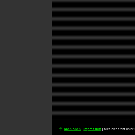
nach oben
|
Impressum
| alles hier steht unte