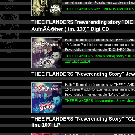
gemeinsam mit den Potsdamern zu diesem freud
THEE FLANDERS with FRIENDS and IDOLS 
THEE FLANDERS "neverending story "DIE 
AufnÃÂ�her (lim. 100)" Digi CD
Halb-7-Records präsentiert stolz:THEE FLAND
10 Jahren Produktionszeit erscheint hier und j
Psychobillys. Hier gibt es die "DIE HARD" Samml
THEE FLANDERS "neverending story "DIE H
100)" Digi CD �
THEE FLANDERS "Neverending Story" Jewe
Halb-7-Records präsentiert stolz:THEE FLAND
10 Jahren Produktionszeit erscheint hier und j
Psychobillys. Hier gibt es die "BASIC" Edition:
THEE FLANDERS "Neverending Story" Jewe
THEE FLANDERS "Neverending Story" "GLO
lim. 100" LP