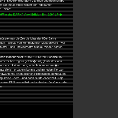
ERS "Neverending Story". Endlich und nach knapp
etzt das neue Studio Album der Potsdamer
 Edition:
in the DARK" Vinyl Edition lim. 100" LP �
sste man die Zeit bis Mitte der 80er Jahre
Musik - weitab von kommerzieller Massenware - war
r Metal, Punk und Alternativ-Mucke. Weder Kosten
, dass man für ne AGNOSTIC FRONT Scheibe 150
ometer bis Ungarn gefahr�n ist, glaubt das kein
t auch keiner mehr, logisch. Aber so war�s
te die ich ergattern konnte und mit jedem Konzert
ndwann mal einen eigenen Plattenladen aufzubauen.
ng, keine Knete…und noch tiefste Zonenzeit. Naja
herweise 1989 von selbst und so blieben "nur" noch die
n.