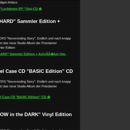
igen Anlass.
"Lockdown EP " Digi-CD �
HARD" Sammler Edition +
ERS "Neverending Story". Endlich und nach knapp
etzt das neue Studio Album der Potsdamer
er Edition:
ARD" Sammler Edition + AufnÃÂ�her (lim.
l Case CD "BASIC Edition" CD
ERS "Neverending Story". Endlich und nach knapp
etzt das neue Studio Album der Potsdamer
l Case CD "BASIC Edition" CD �
W in the DARK" Vinyl Edition