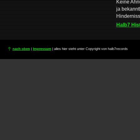
Keine Ahnu
ja bekannt
Hindernis
Halb7 His
nach oben
|
Impressum
| alles hier steht unter Copyright von halb7records