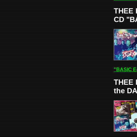
THEE 
CD "B
"BASIC E
THEE 
the DA