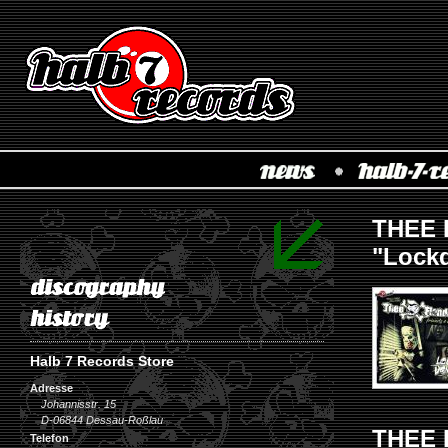
THEE 
"Lock
Halb 7 Records Store
Adresse
Johannisstr. 15
D-06844 Dessau-Roßlau
THEE 
Telefon