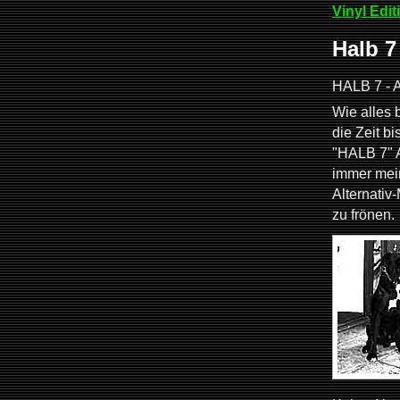
Vinyl Edit
Halb 7
HALB 7 - A 
Wie alles
die Zeit b
"HALB 7" 
immer mein
Alternati
zu frönen.