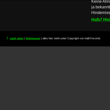
Keine Ahnu
ja bekannt
Hindernis
Halb7 His
nach oben
|
Impressum
| alles hier steht unter Copyright von halb7records