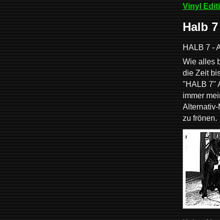
Vinyl Edit
Halb 7
HALB 7 - A 
Wie alles
die Zeit b
"HALB 7" 
immer mein
Alternati
zu frönen.