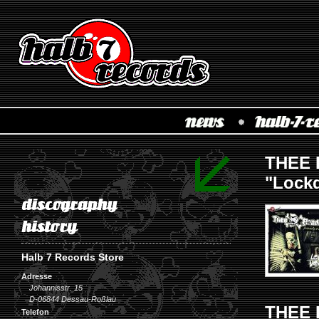
THEE 
"Lock
Halb 7 Records Store
Adresse
Johannisstr. 15
D-06844 Dessau-Roßlau
THEE 
Telefon