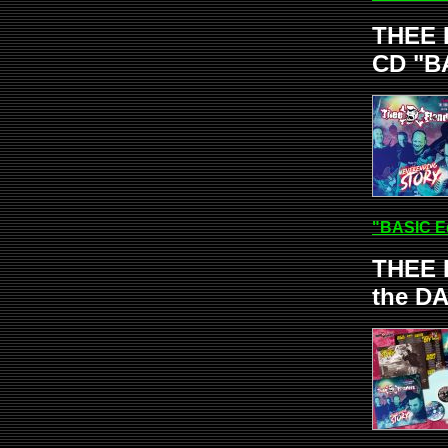
THEE 
CD "B
"BASIC E
THEE 
the DA